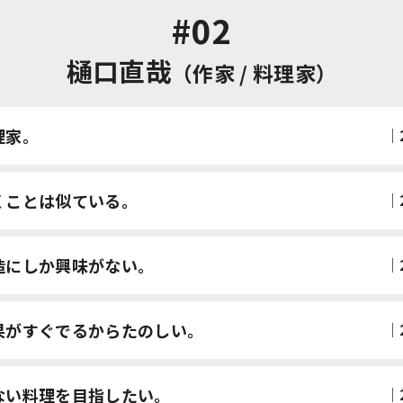
#02
樋口直哉
（作家 / 料理家）
│
理家。
│
くことは
似ている。
│
造にしか
興味がない。
│
果が
すぐでるからたのしい。
│
ない料理を
目指したい。