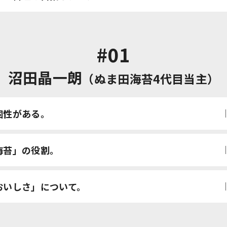
#01
沼田晶一朗
（ぬま田海苔4代目当主）
個性がある。
海苔」
の役割。
おいしさ」
について。