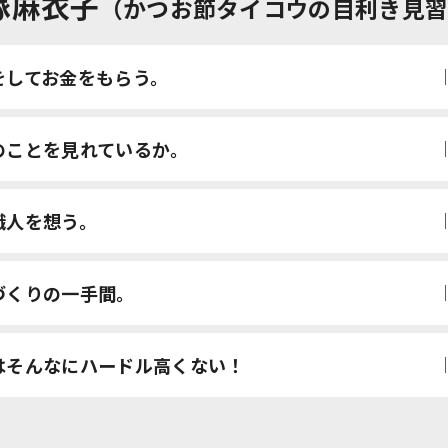
塚麻衣子
（かつお節タイコウの目利き見
をして
お金をもらう。
のことを
見れているか。
職人を
想う。
づくりの
一手間。
はそんなに
ハードル高くない！