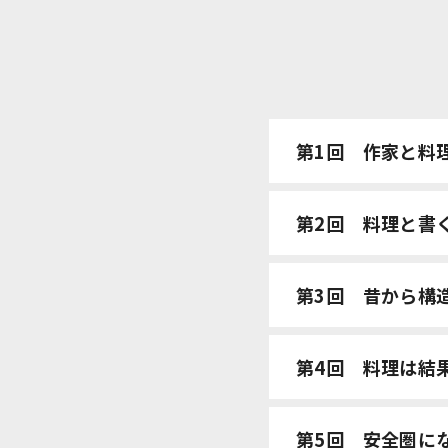
第1回
作家と料
第2回
料理と書
第3回
昔から構
第4回
料理は結
第5回
安全圏に