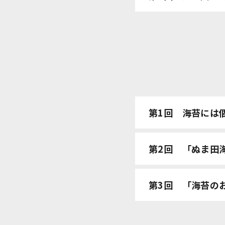
第1回
海苔には
第2回
「ぬま田
第3回
「海苔の