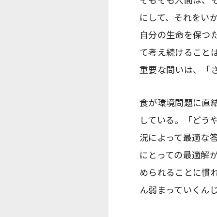
にして、それをい
自分の生命を保つ
て考え続けること
重要な問いは、「
食が環境問題に直
している。「どう
況によって最適な
にとっての最適解
められることに慣
ん弱まっていくん