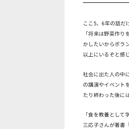
ここ5、6年の話
「将来は野菜作り
かしたいからボラ
以上にいるぞと感
社会に出た人の中
の講演やイベント
たり終わった後に
「食を教養として
三応子さんが著書