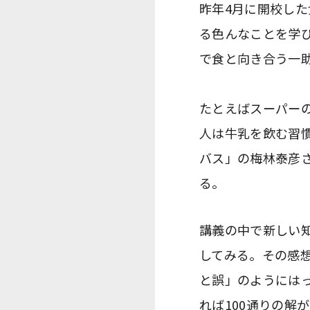
昨年4月に開校し
る色んなことを学
で食と向き合う一
たとえばスーパー
人は牛乳を飲む習
バス」の梅林泰彦
る。
講義の中で新しい
してみる。その感
と誤」のようにはっ
れば100通りの解